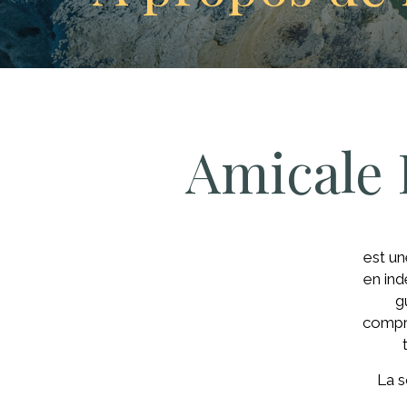
Amicale 
est un
en ind
g
compre
La s