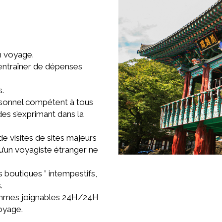
un voyage.
entraîner de dépenses
s.
personnel compétent à tous
des s’exprimant dans la
de visites de sites majeurs
u’un voyagiste étranger ne
s boutiques ” intempestifs,
.
 sommes joignables 24H/24H
oyage.