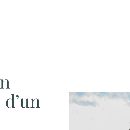
un
 d’un