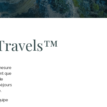
 Travels™
 mesure
ant que
de
séjours
.
quipe