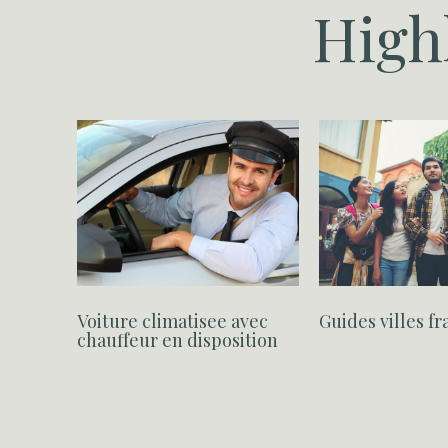
Highl
tel
Voiture climatisee avec
Guides villes 
chauffeur en disposition