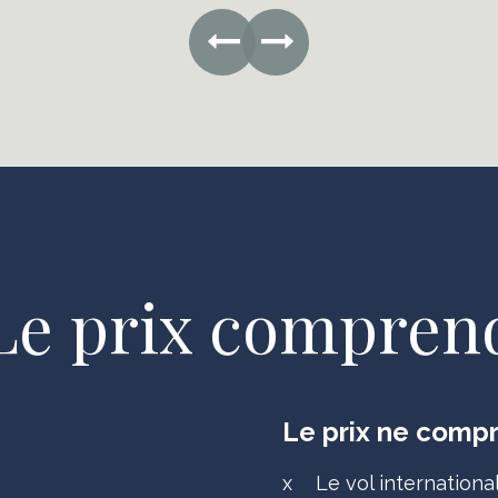
Previous
Next
Le prix compren
Le prix ne comp
x
Le vol international