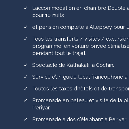
✓
L’accommodation en chambre Double av
pour 10 nuits
✓
et pension complète à Alleppey pour 01
✓
Tous les transferts / visites / excursio
programme, en voiture privée climatis
pendant tout le trajet.
✓
Spectacle de Kathakali, à Cochin.
✓
Service d’un guide local francophone à
✓
Toutes les taxes d’hôtels et de transpor
✓
Promenade en bateau et visite de la pl
Periyar.
✓
Promenade a dos d’élephant à Periyar.