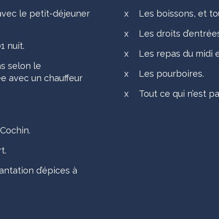
ec le petit-déjeuner
x
Les boissons, et t
x
Les droits d’entré
 nuit.
x
Les repas du midi e
ns selon le
x
Les pourboires.
ée avec un chauffeur
x
Tout ce qui n’est p
 Cochin.
t.
antation d’épices à