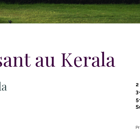
ant au Kerala
la
2
3
5
S
Pr