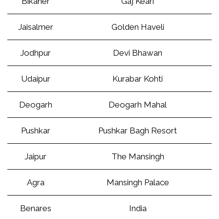
Bikaner
Gaj Keari
Jaisalmer
Golden Haveli
Jodhpur
Devi Bhawan
Udaipur
Kurabar Kohti
Deogarh
Deogarh Mahal
Pushkar
Pushkar Bagh Resort
Jaipur
The Mansingh
Agra
Mansingh Palace
Benares
India