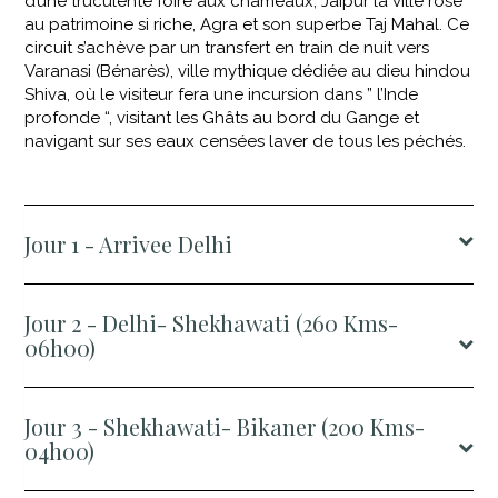
d’une truculente foire aux chameaux, Jaipur la ville rose
au patrimoine si riche, Agra et son superbe Taj Mahal. Ce
circuit s’achève par un transfert en train de nuit vers
Varanasi (Bénarès), ville mythique dédiée au dieu hindou
Shiva, où le visiteur fera une incursion dans ” l’Inde
profonde “, visitant les Ghâts au bord du Gange et
navigant sur ses eaux censées laver de tous les péchés.
Jour 1 - Arrivee Delhi
Jour 2 - Delhi- Shekhawati (260 Kms-
06h00)
Jour 3 - Shekhawati- Bikaner (200 Kms-
04h00)