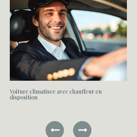
Voiture climatisee avec chauffeur en
G
disposition
Previous
Next